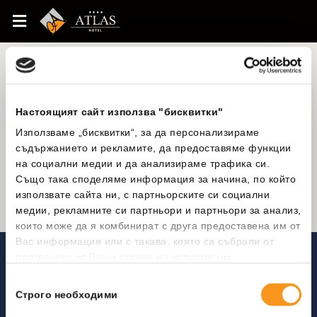
Резервации
Настоящият сайт използва "бисквитки"
Използваме „бисквитки“, за да персонализираме
съдържанието и рекламите, да предоставяме функции
на социални медии и да анализираме трафика си.
Също така споделяме информация за начина, по който
използвате сайта ни, с партньорските си социални
медии, рекламните си партньори и партньори за анализ,
които може да я комбинират с друга предоставена им от
Вас информация или с такава, която са събрали от
ползването от Ваша страна на услугите им.
ЗА РЕЗЕРВАЦИИ:
+359 52 811 811
Избор
+359 52 811 777
Строго необходими
на
съгласие