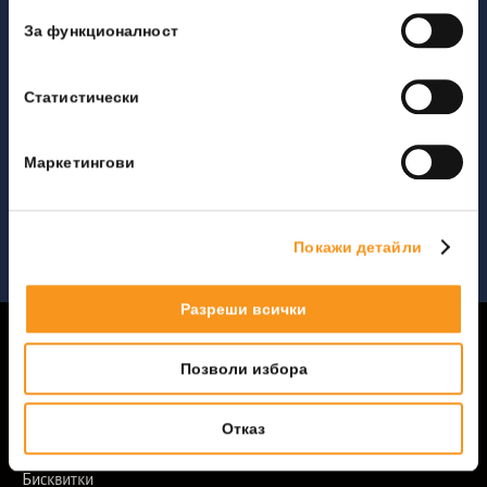
СОЦИАЛНИ МЕДИИ
За функционалност
Статистически
ПОЛУЧАВАЙТЕ СПЕЦИАЛНИ ОФЕРТИ
Маркетингови
ЗАПИШИ СЕ
Покажи детайли
Разреши всички
Начало
360-тур
Позволи избора
Настаняване
Контакти
Отказ
Лични данни
Бисквитки