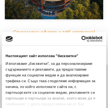
Специална оферта с 30% отстъпка!
17 Сеп 2026
Резервирайте своята почивка с 30% намаление до 08 септември.
Настоящият сайт използва "бисквитки"
Използваме „бисквитки“, за да персонализираме
съдържанието и рекламите, да предоставяме
функции на социални медии и да анализираме
трафика си. Също така споделяме информация за
начина, по който използвате сайта ни, с
партньорските си социални медии, рекламните си
партньори и партньори за анализ, които може да я
комбинират с друга предоставена им от Вас