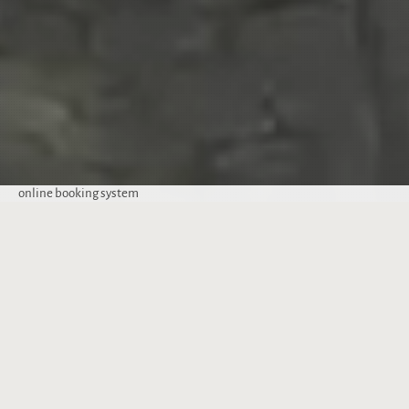
online booking system
ПРЕДИМСТВА ПРИ ДИРЕКТНА РЕЗЕРВАЦИЯ
10% отстъпка
от масажи в СПА центъра на хотел Атлас
Комплимент
бутилка вино и купа с плодове, при
настаняване
Ранно настаняване
и/или късно освобождаване, при
възможност