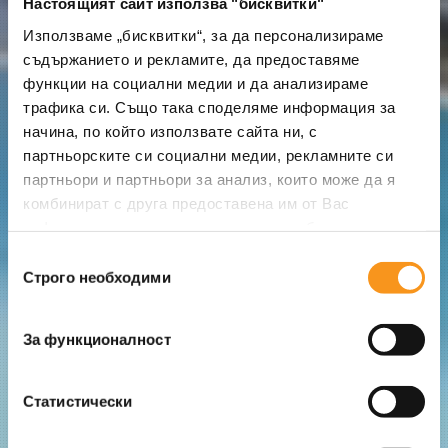
Настоящият сайт използва "бисквитки"
Използваме „бисквитки“, за да персонализираме
съдържанието и рекламите, да предоставяме
функции на социални медии и да анализираме
трафика си. Също така споделяме информация за
начина, по който използвате сайта ни, с
партньорските си социални медии, рекламните си
партньори и партньори за анализ, които може да я
комбинират с друга предоставена им от Вас
информация или с такава, която са събрали от
ползването от Ваша страна на услугите им.
Избор
Строго необходими
на
съгласие
За функционалност
Статистически