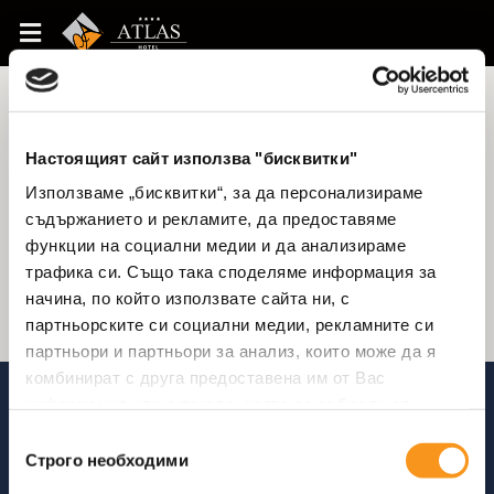
Резервации
Настоящият сайт използва "бисквитки"
Използваме „бисквитки“, за да персонализираме
съдържанието и рекламите, да предоставяме
функции на социални медии и да анализираме
трафика си. Също така споделяме информация за
начина, по който използвате сайта ни, с
партньорските си социални медии, рекламните си
партньори и партньори за анализ, които може да я
комбинират с друга предоставена им от Вас
информация или с такава, която са събрали от
ЗА РЕЗЕРВАЦИИ:
ползването от Ваша страна на услугите им.
+359 52 811 811
Избор
+359 52 811 777
Строго необходими
на
съгласие