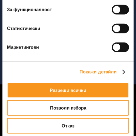
СОЦИАЛНИ МЕДИИ
За функционалност
Статистически
ПОЛУЧАВАЙТЕ СПЕЦИАЛНИ ОФЕРТИ
Маркетингови
ЗАПИШИ СЕ
Покажи детайли
Разреши всички
Начало
360-тур
Позволи избора
Настаняване
Контакти
Отказ
Лични данни
Бисквитки